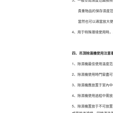
貴重物品的保存濕度范圍按
當然也可以適當放大使用
4、用于特殊環境使用時
四、吊頂除濕機使用注意
1、除濕機最佳使用溫度范
2、
除濕機使用
時門窗盡可
3、除濕機應放置于室內
4、除濕機使用過程中需
5、除濕機置放于不可放
或更換過濾網，同時清洗