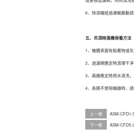
6、除濕機經過運輸搬動請
五、吊頂除濕機保養方法
1、機體表面有黏著物或
2、過濾網應定時清理干
3、兩器應定時用水清洗
4、長期不使用機器時，請
上一條
ASM-CFD1
下一條
ASM-CFD5