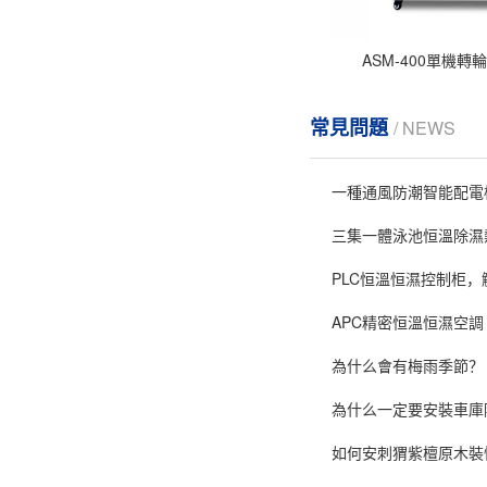
ASM-400單機轉
常見問題
/ NEWS
一種通風防潮智能配電
三集一體泳池恒溫除濕
PLC恒溫恒濕控制柜
APC精密恒溫恒濕空調 18-1
為什么會有梅雨季節？
為什么一定要安裝車庫
如何安刺猬紫檀原木裝