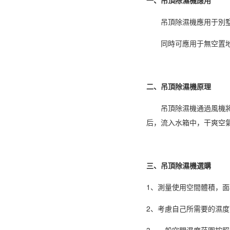
吊頂
除濕機
應用于別
同時可應用于無空置地方
二、吊頂除濕機原理
吊頂
除濕
機通過風機
后，流入水箱中，干爽空
三、吊頂除濕機選購
1、測量使用空間體積，面
2、考慮自己所需要的濕度
3、一般空間濕度范圍按照