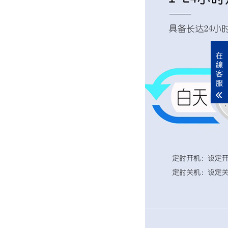
在
線
客
服