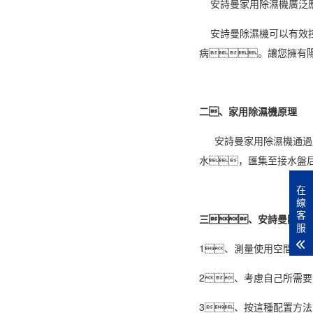
安詩曼
家用
除濕機
廣泛
安詩曼除濕機
可以有效
病。讓您擁有
二、家用除濕機原理
安詩曼
家用除濕機
通過
水，匯集至接水盤
在
線
客
三、安詩曼除濕
服
1、測量使用空間的
2、考慮自己所需要
3、按這種配置方法