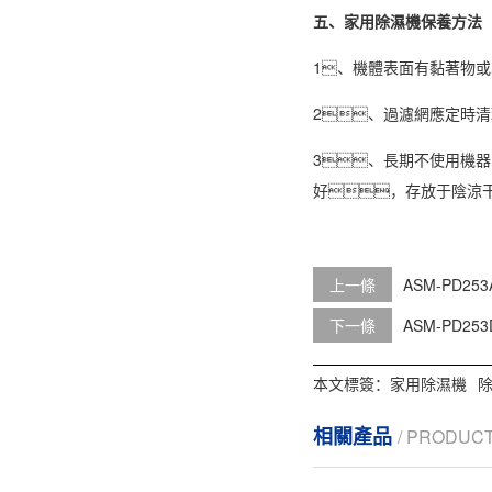
五、家用除濕機保養方法
1、機體表面有黏著物
2、過濾網應定時
3、長期不使用機
好，存放于陰涼
上一條
ASM-PD2
下一條
ASM-PD2
本文標簽：
家用除濕機
相關產品
/ PRODUC