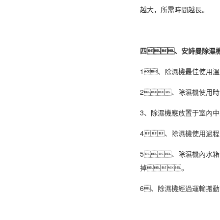
越大，所需時間越長。
四、安詩曼除濕
1、除濕機最佳使用溫
2、
除濕機使用
時
3、除濕機應放置于室內
4、除濕機使用過
5、除濕機內水
掉。
6、除濕機經過運輸搬動