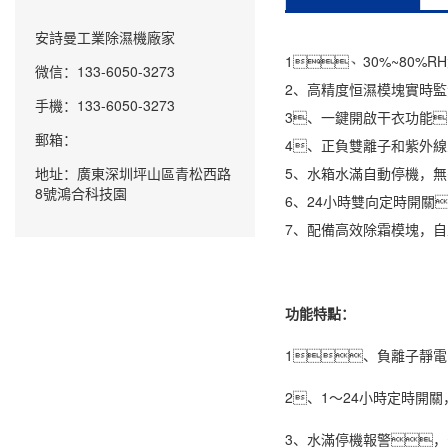
安詩曼工業除濕機廠家
1、30%~80%R
微信：133-6050-3273
2、高精度恒濕模塊實時
手機：133-6050-3273
3、一鍵開啟干衣功能
郵箱：
4、正負雙離子和紫外線
地址：廣東深圳坪山區青松西路
5、水箱水滿自動停機，
8號鴻合科技園
6、24小時雙向定時開關
7、配備高效除霜模塊，
功能特點：
1、負離子靜電
2、1～24小時定時開
3、水滿停機報警