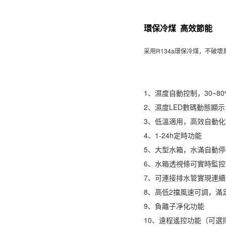
環保冷煤 高效節能
采用R134a環保冷煤，不破
1、
濕度
自動控制，30~8
2、濕度LED數碼動態顯示
3、低溫適用，高效自動
4、1-24h定時功能
5、大型水箱，水滿自動停
6、水箱透視條可實時監控
7、可連接排水管實現連
8、高低2擋風速可調，滿
9、負離子凈化功能
10、遠程遙控功能（可選