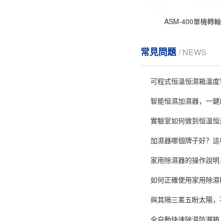
ASM-400單機轉
常見問題
/ NEWS
可程式恒溫恒濕箱溫度
智能恒濕加濕器，一鍵
實驗室如何做到恒溫恒
加濕器哪個牌子好？這
家用除濕器的操作說明
如何正確使用家用除濕
與其隔三差五盼太陽，
全自動快速除濕防潮箱