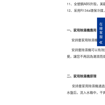
11
、全塑鋼ABS外殼，美
12、采用R134a環保冷
在
線
一、家用除濕機應用
客
服
安詩曼
家用
除濕機
廣泛
安詩曼除濕機
可以有效
覺，讓您不再因為潮濕而
二、家用除濕機原理
安詩曼
家用除濕機
通過
水盤后，流入水箱中，干