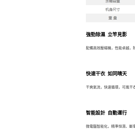
強勁除濕 立竿見影
配備高效壓縮機，性能卓越，
快速干衣 如同晴天
干爽氣流，快速循環，可風干
智能設計 自動運行
微電腦智能化，精準恒濕、斷