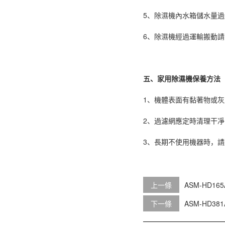
5、除濕機內水箱儲水量
6、除濕機經過運輸搬動請
五、家用除濕機保養方法
1、機體表面有黏著物或
2、過濾網應定時清理干
3、長期不使用機器時，
上一條
ASM-HD1
下一條
ASM-HD3