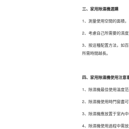
三、家用除濕機選購
1、測量使用空間的面積
2、考慮自己所需要的濕度
3、按這種配置方法，如百
所需時間越長。
四、家用除濕機使用注意
1、除濕機最佳使用溫度范
2、
除濕機使用
時門窗盡可
3、除濕機應放置于室內
4、除濕機使用過程中需