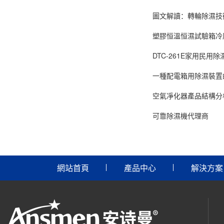
圖文解讀：轉輪除濕技
塑膠恒溫恒濕試驗箱冷
DTC-261E家用民用除
一種配電箱用除濕裝置
空氣凈化器產品結構分
可靠除濕機代理商
網站首頁
產品中心
解決方案