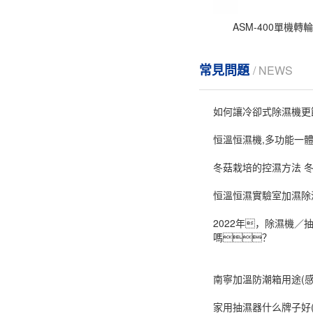
ASM-400單機轉
常見問題
/ NEWS
如何讓冷卻式除濕機更
恒溫恒濕機,多功能一體
冬菇栽培的控濕方法 
恒溫恒濕實驗室加濕除
2022年，除濕機
嗎？
南寧加溫防潮箱用途(感
家用抽濕器什么牌子好(